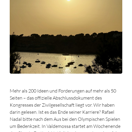
Mehr als 200 Ideen und Forderungen auf mehr als 50
Seiten – das offizielle Abschlussdokument des
Kongresses der Zivilgesellschaft liegt vor. Wir haben
darin gelesen. Ist es das Ende seiner Karriere? Rafael
Nadal bitte nach dem Aus bei den Olympischen Spielen
um Bedenkzeit. In Valdemossa startet am Wochenende