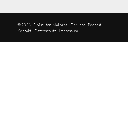
© 2026 · 5 Minuten Mallorca - Der Insel-Podcast
Kontakt
·
Datenschutz
·
Impressum