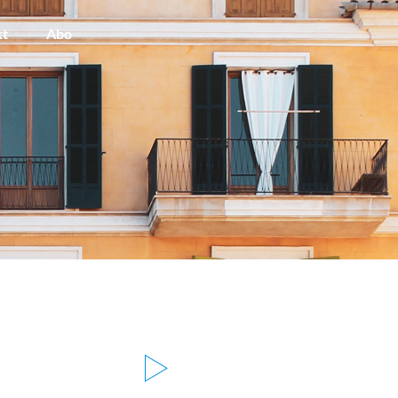
kt
Abo