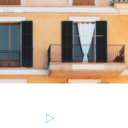
kt
Abo