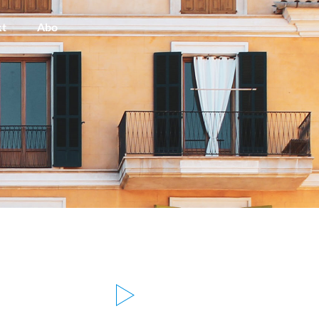
kt
Abo