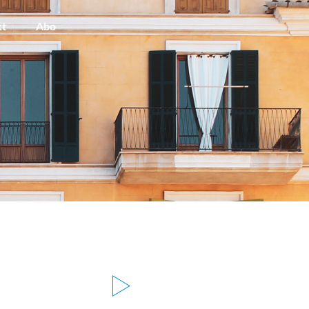
kt
Abo