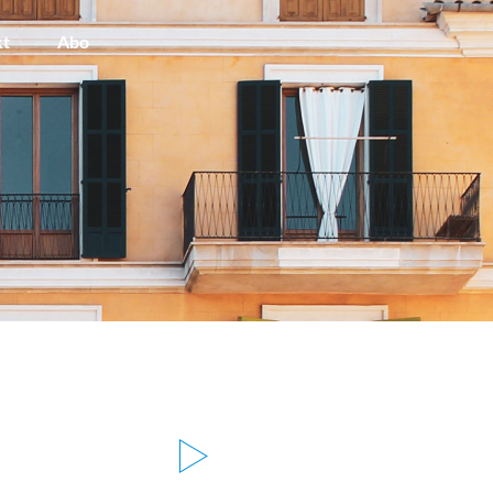
kt
Abo