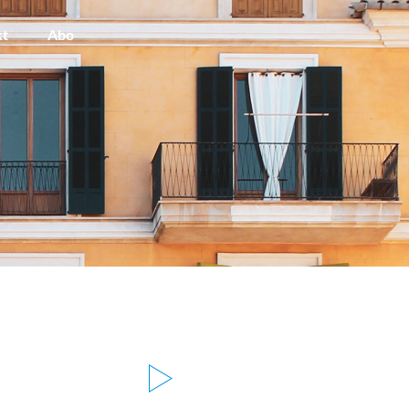
kt
Abo