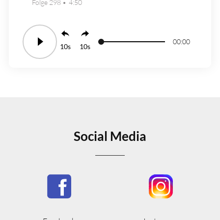
Folge 298
4:50
00:00
10
10
Social Media