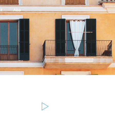
kt
Abo