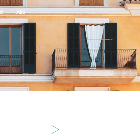
kt
Abo