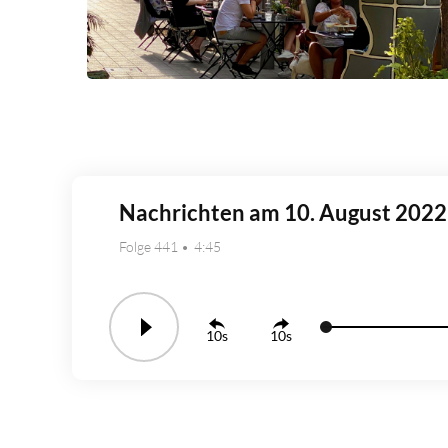
Nachrichten am 10. August 2022
Folge 441
4:45
10
10