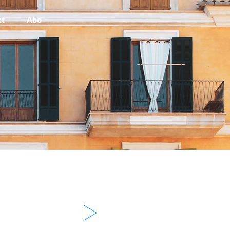
kt
Abo