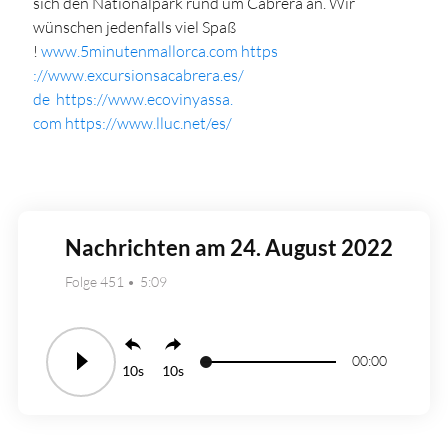
sich den Nationalpark rund um Cabrera an. Wir
wünschen jedenfalls viel Spaß
!
www.5minutenmallorca.com
https
://www.excursionsacabrera.es/
de
https://www.ecovinyassa.
com
https://www.lluc.net/es/
Nachrichten am 24. August 2022
Folge 451
5:09
00:00
10
10