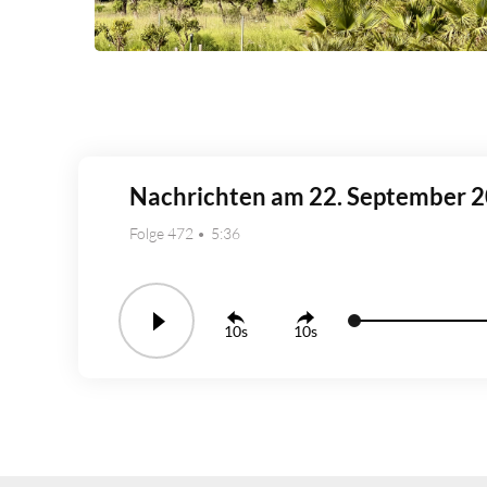
Nachrichten am 22. September 
Folge 472
5:36
10
10