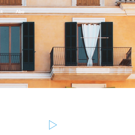
kt
Abo