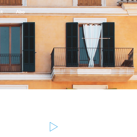
kt
Abo