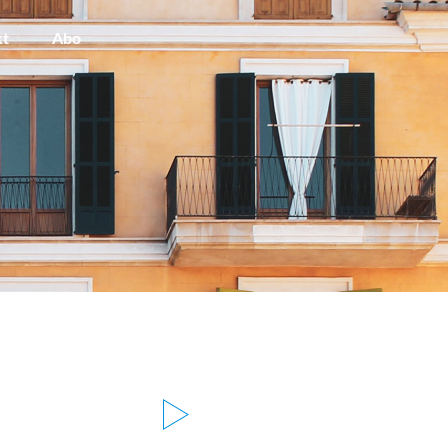
kt
Abo