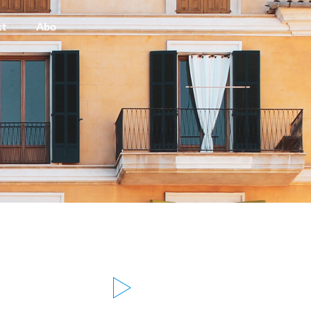
kt
Abo