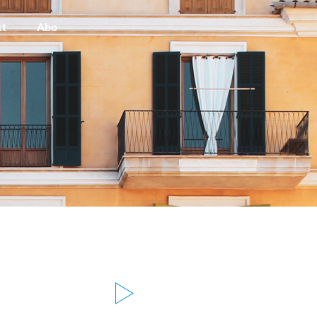
kt
Abo