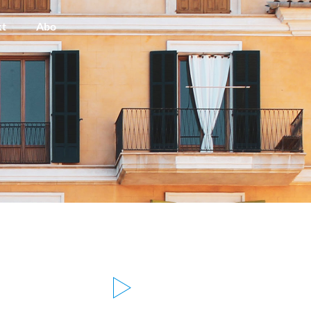
kt
Abo