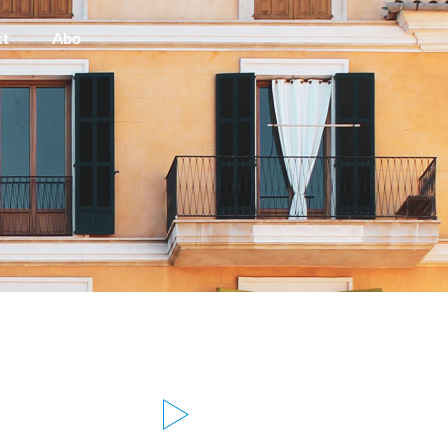
kt
Abo