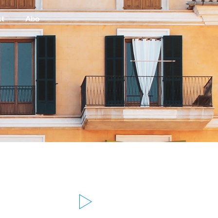
kt
Abo