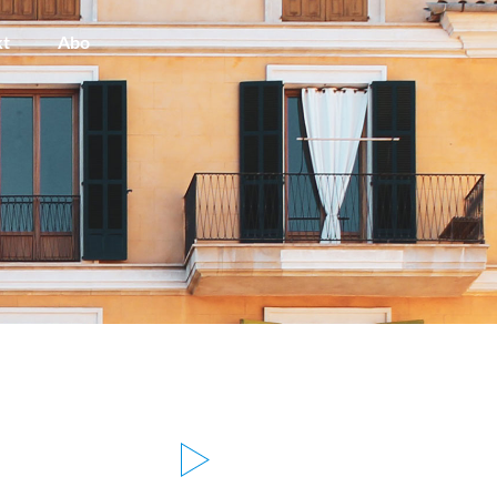
kt
Abo