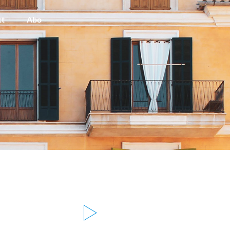
kt
Abo